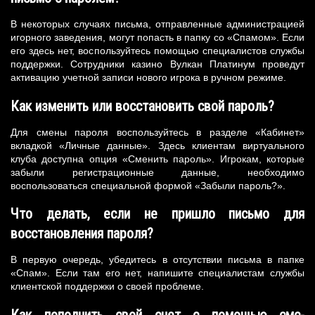
В некоторых случаях письма, отправленные администрацией
игорного заведения, могут попасть в папку со «Спамом». Если
его здесь нет, воспользуйтесь помощью специалистов службы
поддержки. Сотрудники казино Вулкан Платинум проведут
активацию учетной записи нового игрока в ручном режиме.
Как изменить или восстановить свой пароль?
Для смены пароля воспользуйтесь в разделе «Кабинет»
вкладкой «Личные данные». Здесь клиентам виртуального
клуба доступна опция «Сменить пароль». Игрокам, которые
забыли регистрационные данные, необходимо
воспользоваться специальной формой «Забыли пароль?».
Что делать, если не пришло письмо для
восстановления пароля?
В первую очередь, убедитесь в отсутствии письма в папке
«Спам». Если там его нет, напишите специалистам службы
клиентской поддержки о своей проблеме.
Как пополнить свой счет с помощью смс-