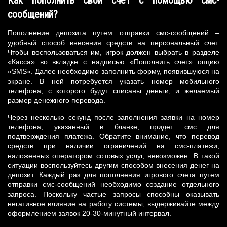
сообщений?
Пополнение депозита путем отправки смс-сообщений –
удобный способ внесения средств на персональный счет.
Чтобы воспользоваться им, игрок должен выбрать в разделе
«Касса» во вкладке с надписью «Пополнить счет» опцию
«SMS». Далее необходимо заполнить форму, появившуюся на
экране. В ней потребуется указать номер мобильного
телефона, с которого будут списаны деньги, и желаемый
размер денежного перевода.
Через несколько секунд после заполнения заявки на номер
телефона, указанный в бланке, придет смс для
подтверждения платежа. Обратите внимание, что перевод
средств при наличии ограничений на смс-платежи,
наложенных оператором сотовых услуг, невозможен. В такой
ситуации воспользуйтесь другим способом внесения денег на
депозит. Каждый раз для пополнения игрового счета путем
отправки смс-сообщений необходимо создание отдельного
запроса. Поскольку частые запросы способны оказывать
негативное влияние на работу системы, выдерживайте между
оформлением заявок 20-30-минутный интервал.