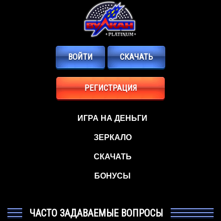
ВОЙТИ
СКАЧАТЬ
РЕГИСТРАЦИЯ
ИГРА НА ДЕНЬГИ
ЗЕРКАЛО
СКАЧАТЬ
БОНУСЫ
ЧАСТО ЗАДАВАЕМЫЕ ВОПРОСЫ