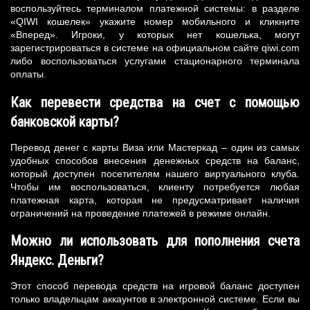
воспользуйтесь терминалом платежной системы: в разделе
«QIWI кошелек» укажите номер мобильного и кликните
«Вперед». Игроки, у которых нет кошелька, могут
зарегистрироваться в системе на официальном сайте qiwi.com
либо воспользоваться услугами стационарного терминала
оплаты.
Как перевести средства на счет с помощью
банковской карты?
Перевод денег с карты Виза или Мастеркад – один из самых
удобных способов внесения денежных средств на баланс,
который доступен посетителям нашего виртуального клуба.
Чтобы им воспользоваться, клиенту потребуется любая
платежная карта, которая не предусматривает наличия
ограничений на проведение платежей в режиме онлайн.
Можно ли использовать для пополнения счета
Яндекс. Деньги?
Этот способ перевода средств на игровой баланс доступен
только владельцам аккаунтов в электронной системе. Если вы